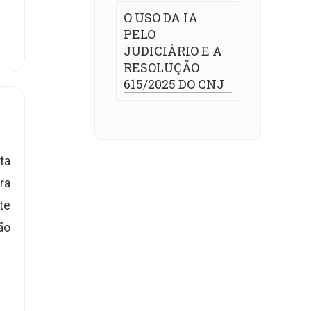
O USO DA IA
PELO
JUDICIÁRIO E A
RESOLUÇÃO
615/2025 DO CNJ
ta
ra
te
ão