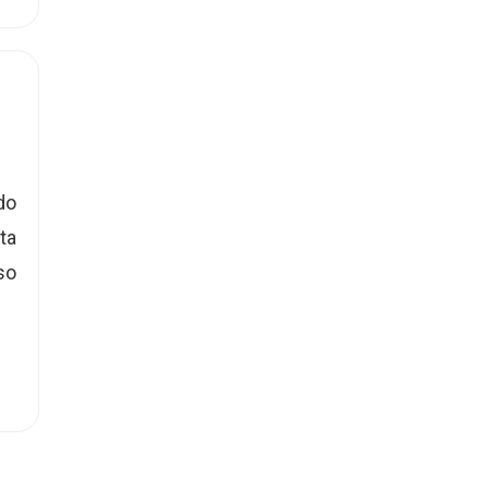
do
ta
so